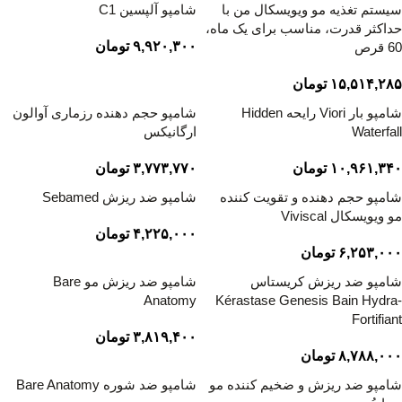
سیستم تغذیه مو ویویسکال من با
شامپو آلپسین C1
حداکثر قدرت، مناسب برای یک ماه،
۹,۹۲۰,۳۰۰
تومان
60 قرص
۱۵,۵۱۴,۲۸۵
تومان
شامپو بار Viori رایحه Hidden
شامپو حجم دهنده رزماری آوالون
Waterfall
ارگانیکس
۱۰,۹۶۱,۳۴۰
تومان
۳,۷۷۳,۷۷۰
تومان
شامپو حجم دهنده و تقویت کننده
شامپو ضد ریزش Sebamed
مو ویویسکال Viviscal
۴,۲۲۵,۰۰۰
تومان
۶,۲۵۳,۰۰۰
تومان
شامپو ضد ریزش کریستاس
شامپو ضد ریزش مو Bare
Anatomy
Kérastase Genesis Bain Hydra-
Fortifiant
۳,۸۱۹,۴۰۰
تومان
۸,۷۸۸,۰۰۰
تومان
شامپو ضد ریزش و ضخیم کننده مو
شامپو ضد شوره Bare Anatomy