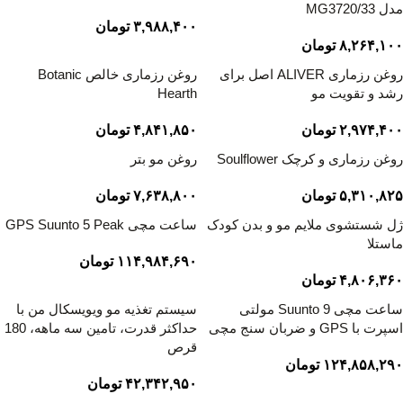
مدل MG3720/33
۳,۹۸۸,۴۰۰
تومان
۸,۲۶۴,۱۰۰
تومان
روغن رزماری ALIVER اصل برای
روغن رزماری خالص Botanic
رشد و تقویت مو
Hearth
۲,۹۷۴,۴۰۰
تومان
۴,۸۴۱,۸۵۰
تومان
روغن رزماری و کرچک Soulflower
روغن مو بتر
۵,۳۱۰,۸۲۵
تومان
۷,۶۳۸,۸۰۰
تومان
ژل شستشوی ملایم مو و بدن کودک
ساعت مچی GPS Suunto 5 Peak
ماستلا
۱۱۴,۹۸۴,۶۹۰
تومان
۴,۸۰۶,۳۶۰
تومان
ساعت مچی Suunto 9 مولتی
سیستم تغذیه مو ویویسکال من با
اسپرت با GPS و ضربان سنج مچی
حداکثر قدرت، تامین سه ماهه، 180
قرص
۱۲۴,۸۵۸,۲۹۰
تومان
۴۲,۳۴۲,۹۵۰
تومان