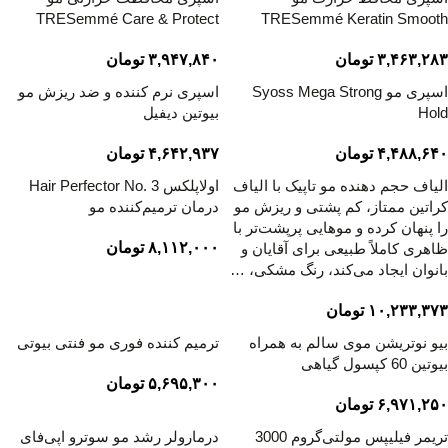
TRESemmé Care & Protect
TRESemmé Keratin Smooth
۳,۴۶۳,۲۸۳
تومان
۳,۹۴۷,۸۴۰
تومان
اسپری مو Syoss Mega Strong
اسپری نرم کننده و ضد ریزش مو
Hold
بیوتین دیفیل
۴,۴۸۸,۶۴۰
تومان
۴,۶۴۲,۹۳۷
تومان
الیاف حجم دهنده مو تاپیک با الیاف
اولاپلکس Hair Perfector No. 3
کراتین ممتاز، کم پشتی و ریزش مو
درمان ترمیم‌کننده مو
را پنهان کرده و موهایی پرپشت‌تر با
۸,۱۱۲,۰۰۰
تومان
ظاهری کاملاً طبیعی برای آقایان و
بانوان ایجاد می‌کند، رنگ مشکی، …
۱۰,۲۳۳,۳۷۳
تومان
بیو نوتریشن موی سالم به همراه
ترمیم کننده فوری مو فنتی بیوتی
بیوتین 60 کپسول گیاهی
۵,۶۹۵,۳۰۰
تومان
۶,۹۷۱,۲۵۰
تومان
تریمر فیلیپس مولتی‌گروم 3000
درمارولر رشد مو سوترو اپی‌فای