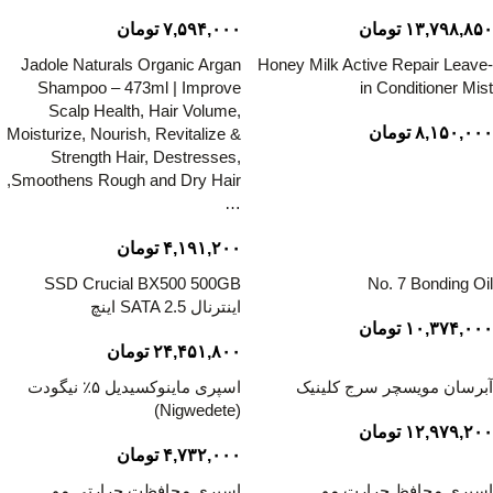
۱۳,۷۹۸,۸۵۰
تومان
۷,۵۹۴,۰۰۰
تومان
Jadole Naturals Organic Argan
Honey Milk Active Repair Leave-
Shampoo – 473ml | Improve
in Conditioner Mist
Scalp Health, Hair Volume,
۸,۱۵۰,۰۰۰
تومان
Moisturize, Nourish, Revitalize &
Strength Hair, Destresses,
Smoothens Rough and Dry Hair,
…
۴,۱۹۱,۲۰۰
تومان
SSD Crucial BX500 500GB
No. 7 Bonding Oil
اینترنال SATA 2.5 اینچ
۱۰,۳۷۴,۰۰۰
تومان
۲۴,۴۵۱,۸۰۰
تومان
آبرسان مویسچر سرج کلینیک
اسپری ماینوکسیدیل ۵٪ نیگودت
(Nigwedete)
۱۲,۹۷۹,۲۰۰
تومان
۴,۷۳۲,۰۰۰
تومان
اسپری محافظ حرارت مو
اسپری محافظت حرارتی مو