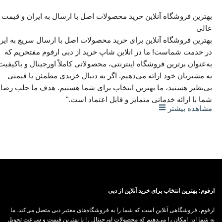
بهترین فروشگاه آنلاین خرید محصولات اصل با ارسال به ایران و قیمت
عالی
بهترین فروشگاه آنلاین برای خرید محصولات اصل با ارسال سریع به ایر
در خدمت شماست! ما در انلاین شاپ خرید از دبی ارفوم مفتخریم که
به‌عنوان برترین فروشگاه اینترنتی، محصولاتی کاملاً اورجینال و باکیفیت
به مشتریان خود ارائه می‌دهیم. اگر به دنبال خریدی مطمئن با قیمتی
بی‌نظیر هستید، ما بهترین انتخاب برای شما هستیم. هدف ما جلب رضا
شما با ارائه خدماتی متمایز و قابل اعتماد است."
مشاهده بیشتر
"چرا ما را انتخاب کنید؟ ما نه‌تنها تضمین اصالت کالا را به شما می‌دهیم،
بلکه ارسال سریع و امن به سراسر ایران را نیز فراهم کرده‌ایم. در آنلاین
شاپ خرید از دبی ارفوم، قیمت‌ها به‌گونه‌ای تنظیم شده‌اند که شما بتوان
با کمترین هزینه، بهترین محصولات را تهیه کنید. از لوازم الکترونیکی گرف
تا پوشاک و کالاهای روزمره، همه چیز را با کیفیت اصلی و قیمتی رقابت
ارفوم: بهترین انتخاب برای خرید آنلاین از دبی
در اختیار شما قرار می‌دهیم تا تجربه‌ای بی‌دردسر از خرید آنلاین داشته
باشید."
ارفوم، فروشگاهی آنلاین است که شما را به فروشگاه‌های معتبر دبی متصل می‌کند. ما
به شما این امکان را می‌دهیم که محصولات اورجینال را با بهترین قیمت و سرعت تحویل