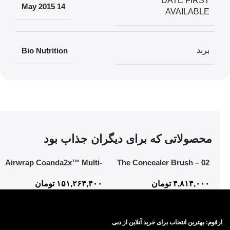
DATE FIRST
14 May 2015
AVAILABLE
برند
‎Bio Nutrition
محصولاتی که برای دیگران جذاب بود
Airwrap Coanda2x™ Multi-
02 The Concealer Brush –
styler and Dryer
Mistake-Proof Face
۴,۸۱۴,۰۰۰
تومان
۱۵۱,۲۶۴,۴۰۰
تومان
Application In Half The Time
ارفوم: بهترین انتخاب برای خرید آنلاین از دبی