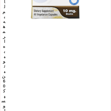
ا
ل
م
ب
ه
ه
م
ر
ا
ه
ب
ی
و
ت
ی
ن
6
0
ک
پ
س
و
ل