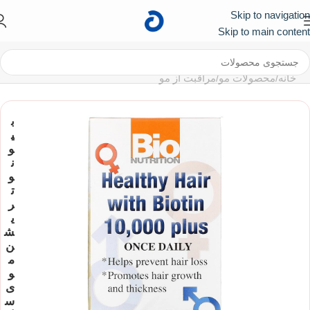
Skip to navigation
کد تخفیف ۱۰۰ هزار تومانی برای اولین خرید :
First
Skip to main content
خانه
/
محصولات مو
/
مراقبت از مو
ب
ی
و
ن
و
ت
ر
ی
ش
ن
م
و
ی
س