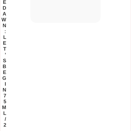
E
D
A
W
N
:
L
E
T
’
S
B
E
G
I
N
7
5
M
L
/
2
.