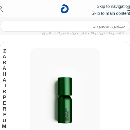
Skip to navigation
کد تخفیف ۱۰۰ هزار تومانی برای اولین خرید :
First
Skip to main content
خانه
/
بهداشتی
/
مراقبت از بدن
/
محصولات بانوان
Z
A
R
A
H
A
I
R
P
E
R
F
U
M