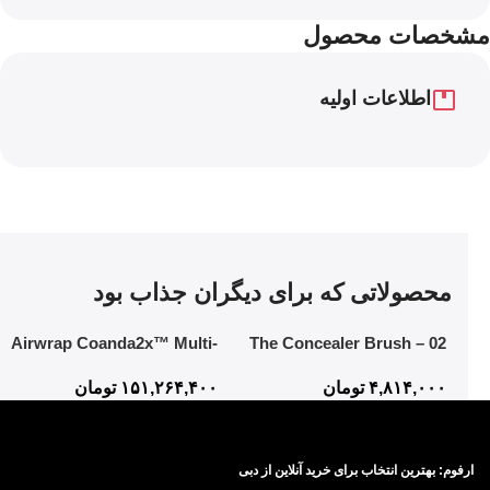
مشخصات محصول
اطلاعات اولیه
محصولاتی که برای دیگران جذاب بود
Airwrap Coanda2x™ Multi-
02 The Concealer Brush –
styler and Dryer
Mistake-Proof Face
۴,۸۱۴,۰۰۰
تومان
۱۵۱,۲۶۴,۴۰۰
تومان
Application In Half The Time
ارفوم: بهترین انتخاب برای خرید آنلاین از دبی