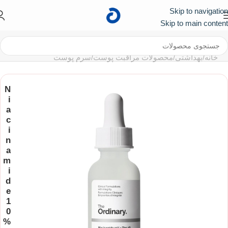
Skip to navigation
کد تخفیف ۱۰۰ هزار تومانی برای اولین خرید :
First
Skip to main content
خانه
/
بهداشتی
/
محصولات مراقبت پوست
/
سرم پوست
N
i
a
c
i
n
a
m
i
d
e
1
0
%