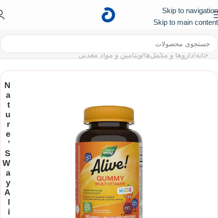
Skip to navigation
کد تخفیف ۱۰۰ هزار تومانی برای اولین خرید :
First
Skip to main content
خانه
/
داروها و مکمل‌ها​
/
ویتامین و مواد معدنی
N
a
t
u
r
e
’
S
W
a
y
A
l
i