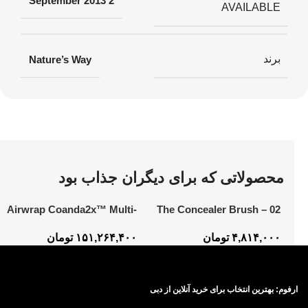
2 September 2013
AVAILABLE
برند
‎Nature’s Way
محصولاتی که برای دیگران جذاب بود
Airwrap Coanda2x™ Multi-
02 The Concealer Brush –
styler and Dryer
Mistake-Proof Face
۴,۸۱۴,۰۰۰
تومان
۱۵۱,۲۶۴,۴۰۰
تومان
Application In Half The Time
ارفوم: بهترین انتخاب برای خرید آنلاین از دبی