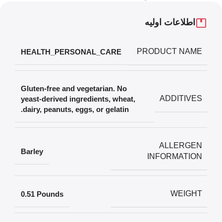
اطلاعات اولیه
PRODUCT NAME
‎HEALTH_PERSONAL_CARE
‎Gluten-free and vegetarian. No
ADDITIVES
yeast-derived ingredients
,
wheat
,
dairy
,
peanuts
,
eggs
,
or gelatin.
ALLERGEN
‎Barley
INFORMATION
WEIGHT
‎0.51 Pounds