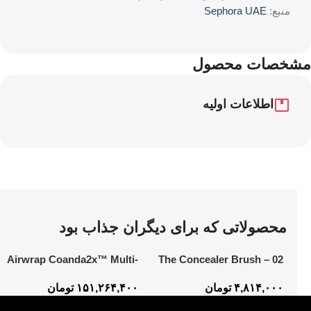
منبع:
Sephora UAE
مشخصات محصول
اطلاعات اولیه
محصولاتی که برای دیگران جذاب بود
Airwrap Coanda2x™ Multi-
02 The Concealer Brush –
styler and Dryer
Mistake-Proof Face
۴,۸۱۴,۰۰۰
تومان
۱۵۱,۲۶۴,۴۰۰
تومان
Application In Half The Time