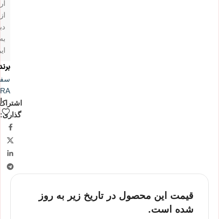
ار
از
دب
به
ای
برند
سفو
RA
ا
اشتراک
گذاری:
قیمت این محصول در تاریخ زیر به روز
شده است.