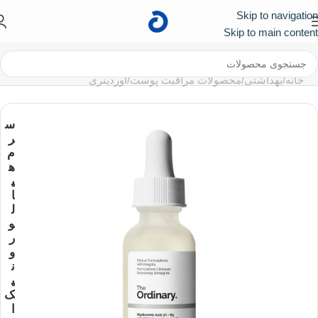
Skip to navigation
کد تخفیف ۱۰۰ هزار تومانی برای اولین خرید :
First
Skip to main content
خانه
/
بهداشتی
/
محصولات مراقبت پوست
/
اوردینری
س
ر
م
ه
ی
ا
ل
و
ر
و
ن
ی
ک
ا