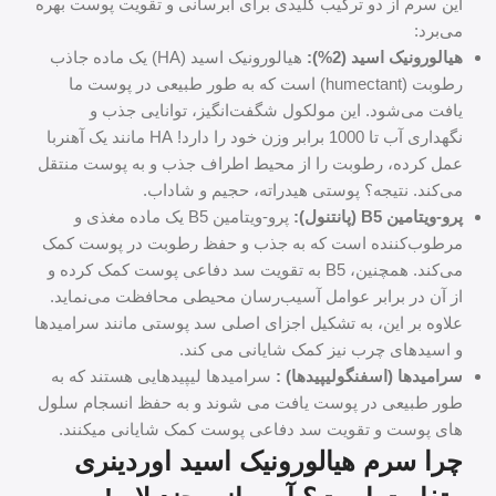
این سرم از دو ترکیب کلیدی برای آبرسانی و تقویت پوست بهره
می‌برد:
هیالورونیک اسید (2%):
هیالورونیک اسید (HA) یک ماده جاذب
رطوبت (humectant) است که به طور طبیعی در پوست ما
یافت می‌شود. این مولکول شگفت‌انگیز، توانایی جذب و
نگهداری آب تا 1000 برابر وزن خود را دارد! HA مانند یک آهنربا
عمل کرده، رطوبت را از محیط اطراف جذب و به پوست منتقل
می‌کند. نتیجه؟ پوستی هیدراته، حجیم و شاداب.
پرو-ویتامین B5 (پانتنول):
پرو-ویتامین B5 یک ماده مغذی و
مرطوب‌کننده است که به جذب و حفظ رطوبت در پوست کمک
می‌کند. همچنین، B5 به تقویت سد دفاعی پوست کمک کرده و
از آن در برابر عوامل آسیب‌رسان محیطی محافظت می‌نماید.
علاوه بر این، به تشکیل اجزای اصلی سد پوستی مانند سرامیدها
و اسیدهای چرب نیز کمک شایانی می کند.
سرامیدها (اسفنگولیپیدها) :
سرامیدها لیپیدهایی هستند که به
طور طبیعی در پوست یافت می شوند و به حفظ انسجام سلول
های پوست و تقویت سد دفاعی پوست کمک شایانی میکنند.
چرا سرم هیالورونیک اسید اوردینری