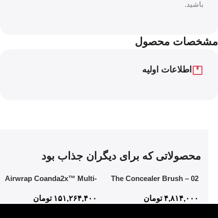
باشید.
مشخصات محصول
اطلاعات اولیه
محصولاتی که برای دیگران جذاب بود
Airwrap Coanda2x™ Multi-
02 The Concealer Brush –
styler and Dryer
Mistake-Proof Face
۴,۸۱۴,۰۰۰
تومان
۱۵۱,۲۶۴,۴۰۰
تومان
Application In Half The Time