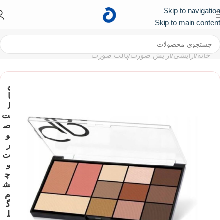
Skip to navigation
کد تخفیف ۱۰۰ هزار تومانی برای اولین خرید :
First
Skip to main content
خانه
/
آرایشی
/
آرایش صورت
/
پالت صورت
پ
ا
ل
ت
ص
و
ر
ت
و
چ
ش
م
گ
ل