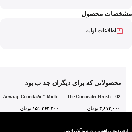
مشخصات محصول
اطلاعات اولیه
محصولاتی که برای دیگران جذاب بود
Airwrap Coanda2x™ Multi-
02 The Concealer Brush –
styler and Dryer
Mistake-Proof Face
۴,۸۱۴,۰۰۰
تومان
۱۵۱,۲۶۴,۴۰۰
تومان
Application In Half The Time
ارفوم: بهترین انتخاب برای خرید آنلاین از دبی