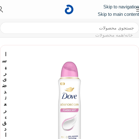
Skip to navigation
کد تخفیف ۱۰۰ هزار تومانی برای اولین خرید :
First
Skip to main content
خانه
/
همه محصولات
ا
س
پ
ر
ی
ض
د
ت
ع
ر
ی
ق
د
ا