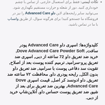
نکات ایمنی:
فقط برای استعمال خارجی. از تماس با چشم
خودداری کنید. دور از شعله و حرارت مستقیم نگهداری شود.
می‌توانید سایر رایحه‌های لاین
داو Advanced Care
را نیز در
فروشگاه ما جستجو کنید! برای هرگونه سوال، از طریق
واتساپ
با ما در تماس باشید.
کلیدواژه‌ها: اسپری داو Advanced Care پودر
سافت, Dove Advanced Care Powder Soft,
خرید ضد تعریق داو 72 ساعته از دبی, اسپری ضد
تعریق پرو-سرامید, ترمیم کننده پوست بعد از اصلاح,
تقویت سد دفاعی پوست با سرامید, ضد تعریق داو
بدون الکل, رایحه پودری داو, محافظت ۷۲ ساعته ضد
تعریق, داو ادونسد کر اصل, قیمت اسپری Dove
Advanced Care, بهترین ضد تعریق برای بعد از
شیو, ضد تعریق پوست حساس داو, آنلاین‌شاپ خرید
از دبی.