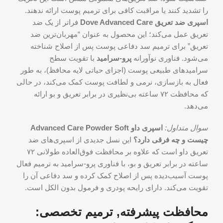
را تشدید کنند یا مراقبت کافی برای ترمیم پوست ارائه ندهند.
اسپری ضد تعریق Dove Advanced Care
فراتر از یک ضد
تعریق عمل می‌کند؛ این محصول به عنوان “مهربان‌ترین ضد
تعریق” برای ترمیم سد دفاعی پوست پس از اصلاح شناخته
می‌شود. فناوری نوآورانه
پرو-سرامید
با تقویت سطح
سرامیدهای طبیعی پوست (اجزای حیاتی لایه محافظ)، به طور
فعال به بازسازی، نرمی و لطافت پوست کمک می‌کند، در حالی
که محافظت ۷۲ ساعته بی‌نظیری در برابر تعریق و بو ارائه
می‌دهد.
سوال متداول:
اسپری داو Advanced Care Powder Soft
چیست و چه فرقی دارد؟
این نسل جدیدی از اسپری‌های ضد
تعریق داو است که علاوه بر محافظت فوق‌العاده طولانی ۷۲
ساعته در برابر تعریق و بو، با فناوری پرو-سرامید به ترمیم فعال
پوست آسیب‌دیده پس از اصلاح کمک کرده و سد دفاعی آن را
تقویت می‌کند. دارای رایحه پودری و فرمول بدون الکل است.
محافظت پیشرفته, ترمیم تخصصی: