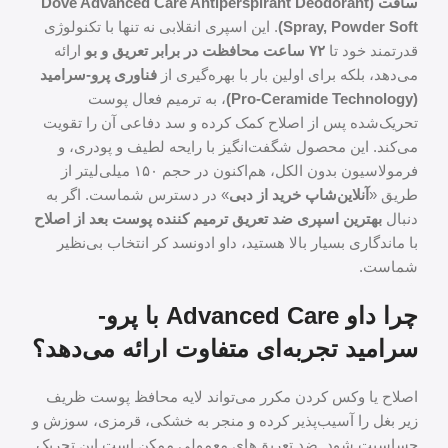
سافت (Dove Advanced Care Antiperspirant Deodorant
Spray, Powder Soft)
. این اسپری انقلابی نه تنها با تکنولوژی
قدرتمند خود تا
۷۲ ساعت محافظت در برابر تعریق و بو
ارائه
می‌دهد، بلکه برای اولین بار با بهره‌گیری از
فناوری پرو-سرامید
(Pro-Ceramide Technology)
، به ترمیم فعال پوست
تحریک‌شده پس از اصلاح کمک کرده و سد دفاعی آن را تقویت
می‌کند. این محصول شگفت‌انگیز با رایحه لطیف و پودری، و
فرمولاسیون بدون الکل، هم‌اکنون در حجم ۱۵۰ میلی‌لیتر از
طریق «
آنلاین‌شاپ خرید از دبی
» در دسترس شماست. اگر به
دنبال
بهترین اسپری ضد تعریق ترمیم کننده پوست بعد از اصلاح
با ماندگاری بسیار بالا هستید، داو ادونسد کر انتخاب بی‌نظیر
شماست.
چرا داو Advanced Care با پرو-
سرامید تجربه‌ای متفاوت ارائه می‌دهد؟
اصلاح یا وکس کردن مکرر می‌تواند لایه محافظ پوست ظریف
زیر بغل را آسیب‌پذیر کرده و منجر به خشکی، قرمزی، سوزش و
حساسیت شود. ضد تعریق‌های معمولی ممکن است این تحریک