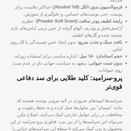
فرمولاسیون بدون الکل (0% Alcohol):
حداکثر ملایمت برای
پوست، حتی پوست‌های حساس، و جلوگیری از سوزش.
رایحه لطیف پودر سافت (Powder Soft Scent):
عطری
آرامش‌بخش و پودری، الهام گرفته از حس نرمی لباس‌های تازه
شسته شده و گل‌های لطیف.
بافت سبک و جذب سریع:
بدون ایجاد حس چسبندگی یا لک روی
لباس.
حجم استاندارد ۱۵۰ میل:
اندازه مناسب برای استفاده روزانه.
بدون تست حیوانی:
متعهد به سیاست جهانی داو در عدم تست
روی حیوانات.
پرو-سرامید: کلید طلایی برای سد دفاعی
قوی‌تر
سرامیدها لیپیدهای ضروری در لایه بیرونی پوست هستند که
مانند “سیمان” بین سلول‌ها عمل کرده و به حفظ رطوبت و
محافظت در برابر عوامل خارجی کمک می‌کنند. اصلاح مکرر
می‌تواند این سرامیدها را از بین ببرد. فناوری پرو-سرامید در این
محصول به بدن کمک می‌کند تا سطح این سرامیدهای حیاتی را